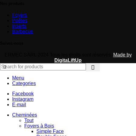
Nos produits
Foyers
Poêles
Inserts
Barbecue
Suivez-nous
ERMEC SARL 2024 Tous les droits sont réservés.
Made by
DigitaLiftUp
Menu
Categories
Facebook
Instagram
E-mail
Cheminées
Tout
Foyers à Bois
Simple Face