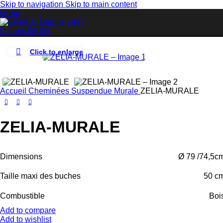
Skip to navigation
Skip to main content
Menu
0
items
0
MAD
Click to enlarge
Accueil
Cheminées
Suspendue
Murale
ZELIA-MURALE
ZELIA-MURALE
Dimensions
Ø 79 /74,5c
Taille maxi des buches
50 c
Combustible
Boi
Add to compare
Add to wishlist