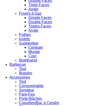
Double Faces
Triple Faces
Angle
Foyers à Gaz
Simple Faces
Double Faces
Triples Faces
Angle
Poêles
Inserts
Suspendue
Centrale
Murale
Coin
Bioéthanol
Barbecue
Tout
Braséro
Accessoires
Tout
Consommable
Serviteur
Pare-Feu
Porte-Bûches
Coquilles/Bac à Cendre