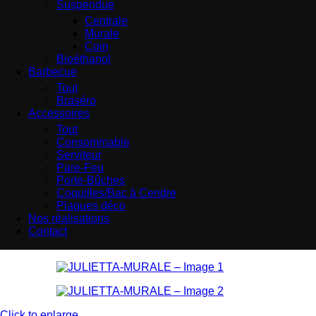
Suspendue
Centrale
Murale
Coin
Bioéthanol
Barbecue
Tout
Braséro
Accessoires
Tout
Consommable
Serviteur
Pare-Feu
Porte-Bûches
Coquilles/Bac à Cendre
Plaques déco
Nos réalisations
Contact
Click to enlarge