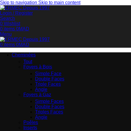
Skip to navigation
Skip to main content
Login / Register
Search
0
Wishlist
0
items
0
MAD
Menu
0
items
0
MAD
Cheminées
Tout
Foyers à Bois
Simple Face
Double Faces
Triple Faces
Angle
Foyers à Gaz
Simple Faces
Double Faces
Triples Faces
Angle
Poêles
Inserts