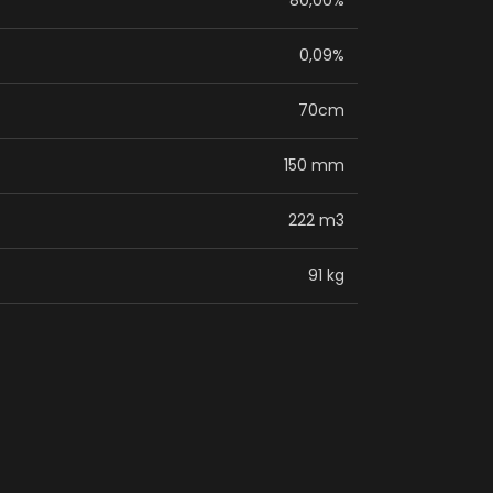
80,00%
0,09%
70cm
150 mm
222 m3
91 kg