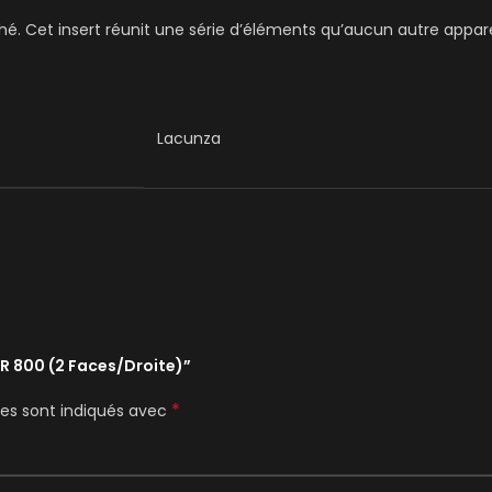
rché. Cet insert réunit une série d’éléments qu’aucun autre appar
Lacunza
OUR 800 (2 Faces/Droite)”
*
res sont indiqués avec