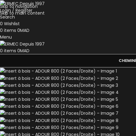
Skip to navigation
Login / Register
Skip to main content
Search
0
Wishlist
0
items
0
MAD
Menu
0
items
0
MAD
CHEMIN