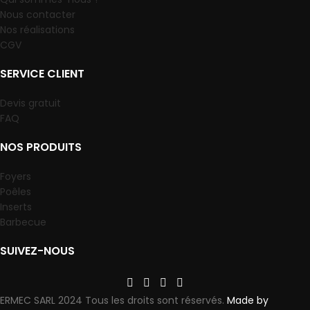
Nous contacter
Nos réalisations
CGV
SERVICE CLIENT
Devis gratuit
FAQ
NOS PRODUITS
Foyers
Poêles
Inserts
Barbecue
SUIVEZ-NOUS
ERMEC SARL 2024 Tous les droits sont réservés.
Made by