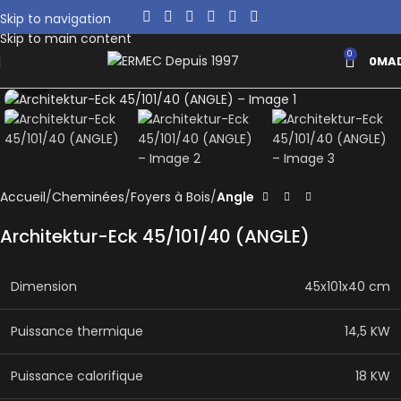
Skip to navigation
Skip to main content
0
0
MA
Click to enlarge
Accueil
Cheminées
Foyers à Bois
Angle
Architektur-Eck 45/101/40 (ANGLE)
Dimension
45x101x40 cm
Puissance thermique
14,5 KW
Puissance calorifique
18 KW