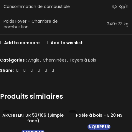
Consommation de combustible
4,3 Kg/h
Poids Foyer + Chambre de
240+73 kg
combustion
Add to compare
Add to wishlist
Catégories :
Angle
,
Cheminées
,
Foyers à Bois
Share:
Produits similaires
ARCHITEKTUR 53/166 (Simple
Poêle à bois – E 20 NS
face)
INQUIRE US